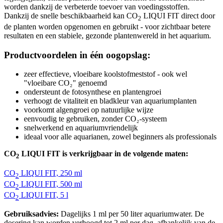
worden dankzij de verbeterde toevoer van voedingsstoffen.
Dankzij de snelle beschikbaarheid kan CO
LIQUI FIT direct door
2
de planten worden opgenomen en gebruikt - voor zichtbaar betere
resultaten en een stabiele, gezonde plantenwereld in het aquarium.
Productvoordelen in één oogopslag:
zeer effectieve, vloeibare koolstofmeststof - ook wel
"vloeibare CO₂" genoemd
ondersteunt de fotosynthese en plantengroei
verhoogt de vitaliteit en bladkleur van aquariumplanten
voorkomt algengroei op natuurlijke wijze
eenvoudig te gebruiken, zonder CO₂-systeem
snelwerkend en aquariumvriendelijk
ideaal voor alle aquarianen, zowel beginners als professionals
CO
LIQUI FIT is verkrijgbaar in de volgende maten:
2
CO
LIQUI FIT, 250 ml
2
CO
LIQUI FIT, 500 ml
2
CO
LIQUI FIT, 5 l
2
Gebruiksadvies:
Dagelijks 1 ml per 50 liter aquariumwater. De
dosering kan worden verhoogd tot 2 ml per dag, afhankelijk van de