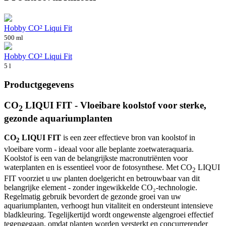
Hobby CO² Liqui Fit
500 ml
Hobby CO² Liqui Fit
5 l
Productgegevens
CO
LIQUI FIT - Vloeibare koolstof voor sterke,
2
gezonde aquariumplanten
CO
LIQUI FIT
is een zeer effectieve bron van koolstof in
2
vloeibare vorm - ideaal voor alle beplante zoetwateraquaria.
Koolstof is een van de belangrijkste macronutriënten voor
waterplanten en is essentieel voor de fotosynthese. Met CO
LIQUI
2
FIT voorziet u uw planten doelgericht en betrouwbaar van dit
belangrijke element - zonder ingewikkelde CO₂-technologie.
Regelmatig gebruik bevordert de gezonde groei van uw
aquariumplanten, verhoogt hun vitaliteit en ondersteunt intensieve
bladkleuring. Tegelijkertijd wordt ongewenste algengroei effectief
tegengegaan, omdat planten worden versterkt en concurrerender