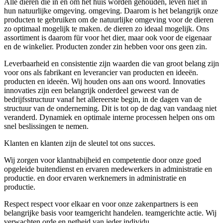
Alle dieren die in en om het huis worden gehouden, leven niet in
hun natuurlijke omgeving. omgeving. Daarom is het belangrijk onze
producten te gebruiken om de natuurlijke omgeving voor de dieren
zo optimaal mogelijk te maken. de dieren zo ideaal mogelijk. Ons
assortiment is daarom für voor het dier, maar ook voor de eigenaar
en de winkelier. Producten zonder zin hebben voor ons geen zin.
Leverbaarheid en consistentie zijn waarden die van groot belang zijn
voor ons als fabrikant en leverancier van producten en ideeën.
producten en ideeën. Wij houden ons aan ons woord. Innovaties
innovaties zijn een belangrijk onderdeel geweest van de
bedrijfsstructuur vanaf het allereerste begin, in de dagen van de
structuur van de onderneming. Dit is tot op de dag van vandaag niet
veranderd. Dynamiek en optimale interne processen helpen ons om
snel beslissingen te nemen.
Klanten en klanten zijn de sleutel tot ons succes.
Wij zorgen voor klantnabijheid en competentie door onze goed
opgeleide buitendienst en ervaren medewerkers in administratie en
productie. en door ervaren werknemers in administratie en
productie.
Respect respect voor elkaar en voor onze zakenpartners is een
belangrijke basis voor teamgericht handelen. teamgerichte actie. Wij
verwachten orde en netheid van ieder individu.