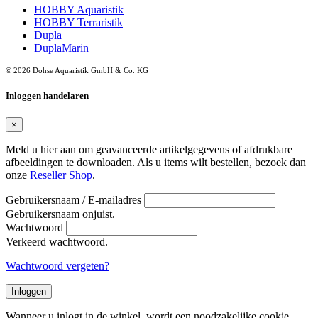
HOBBY Aquaristik
HOBBY Terraristik
Dupla
DuplaMarin
© 2026 Dohse Aquaristik GmbH & Co. KG
Inloggen handelaren
×
Meld u hier aan om geavanceerde artikelgegevens of afdrukbare
afbeeldingen te downloaden. Als u items wilt bestellen, bezoek dan
onze
Reseller Shop
.
Gebruikersnaam / E-mailadres
Gebruikersnaam onjuist.
Wachtwoord
Verkeerd wachtwoord.
Wachtwoord vergeten?
Inloggen
Wanneer u inlogt in de winkel, wordt een noodzakelijke cookie