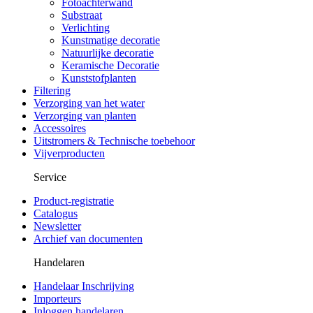
Fotoachterwand
Substraat
Verlichting
Kunstmatige decoratie
Natuurlijke decoratie
Keramische Decoratie
Kunststofplanten
Filtering
Verzorging van het water
Verzorging van planten
Accessoires
Uitstromers & Technische toebehoor
Vijverproducten
Service
Product-registratie
Catalogus
Newsletter
Archief van documenten
Handelaren
Handelaar Inschrijving
Importeurs
Inloggen handelaren