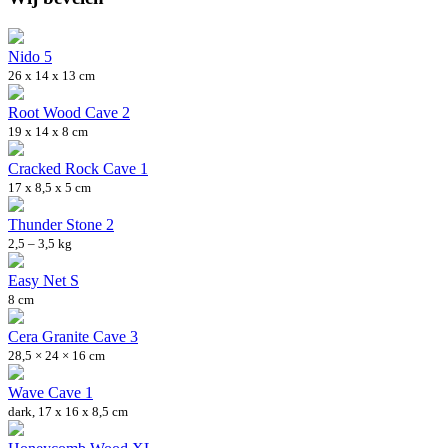
Nido 5
26 x 14 x 13 cm
Root Wood Cave 2
19 x 14 x 8 cm
Cracked Rock Cave 1
17 x 8,5 x 5 cm
Thunder Stone 2
2,5 – 3,5 kg
Easy Net S
8 cm
Cera Granite Cave 3
28,5 × 24 × 16 cm
Wave Cave 1
dark, 17 x 16 x 8,5 cm