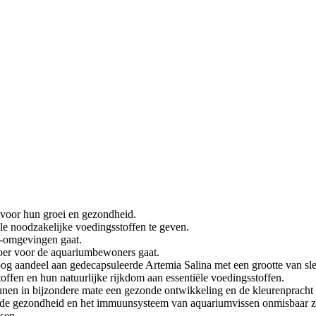
 voor hun groei en gezondheid.
le noodzakelijke voedingsstoffen te geven.
er-omgevingen gaat.
voer voor de aquariumbewoners gaat.
oog aandeel aan gedecapsuleerde Artemia Salina met een grootte van sl
offen en hun natuurlijke rijkdom aan essentiële voedingsstoffen.
nen in bijzondere mate een gezonde ontwikkeling en de kleurenpracht
or de gezondheid en het immuunsysteem van aquariumvissen onmisbaar z
sen.