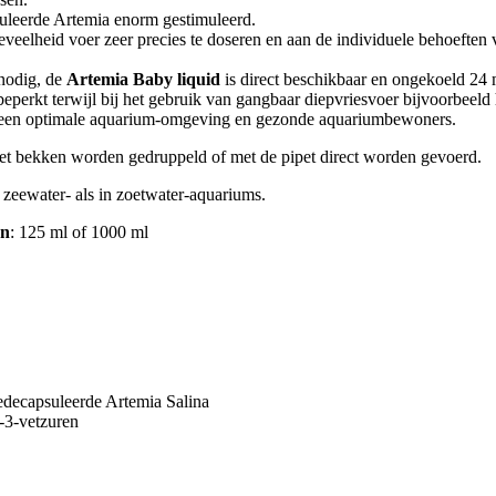
uleerde Artemia enorm gestimuleerd.
eveelheid voer zeer precies te doseren en aan de individuele behoeften
 nodig, de
Artemia Baby liquid
is direct beschikbaar en ongekoeld 24
perkt terwijl bij het gebruik van gangbaar diepvriesvoer bijvoorbeeld h
r een optimale aquarium-omgeving en gezonde aquariumbewoners.
et bekken worden gedruppeld of met de pipet direct worden gevoerd.
 zeewater- als in zoetwater-aquariums.
en
: 125 ml of 1000 ml
edecapsuleerde Artemia Salina
-3-vetzuren