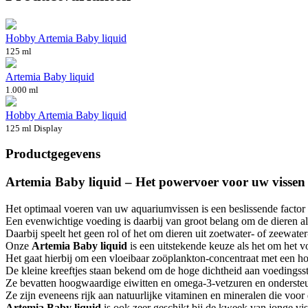
Hobby Artemia Baby liquid
125 ml
Artemia Baby liquid
1.000 ml
Hobby Artemia Baby liquid
125 ml Display
Productgegevens
Artemia Baby liquid – Het powervoer voor uw vissen
Het optimaal voeren van uw aquariumvissen is een beslissende factor
Een evenwichtige voeding is daarbij van groot belang om de dieren al
Daarbij speelt het geen rol of het om dieren uit zoetwater- of zeewat
Onze
Artemia Baby liquid
is een uitstekende keuze als het om het 
Het gaat hierbij om een vloeibaar zoöplankton-concentraat met een h
De kleine kreeftjes staan bekend om de hoge dichtheid aan voedingsst
Ze bevatten hoogwaardige eiwitten en omega-3-vetzuren en ondersteu
Ze zijn eveneens rijk aan natuurlijke vitaminen en mineralen die vo
Artemia Baby liquid
is ook zeer geschikt bij de kweek van jonge vis