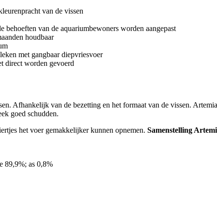
kleurenpracht van de vissen
an de behoeften van de aquariumbewoners worden aangepast
 maanden houdbaar
mum
geleken met gangbaar diepvriesvoer
t direct worden gevoerd
issen. Afhankelijk van de bezetting en het formaat van de vissen. Artemi
eek goed schudden.
rdiertjes het voer gemakkelijker kunnen opnemen.
Samenstelling Artemi
te 89,9%; as 0,8%