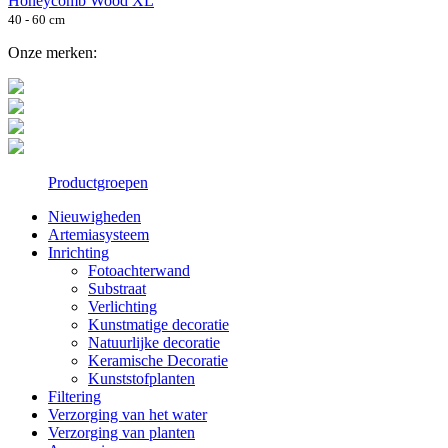
Honeycomb Wood XL
40 - 60 cm
Onze merken:
Productgroepen
Nieuwigheden
Artemiasysteem
Inrichting
Fotoachterwand
Substraat
Verlichting
Kunstmatige decoratie
Natuurlijke decoratie
Keramische Decoratie
Kunststofplanten
Filtering
Verzorging van het water
Verzorging van planten