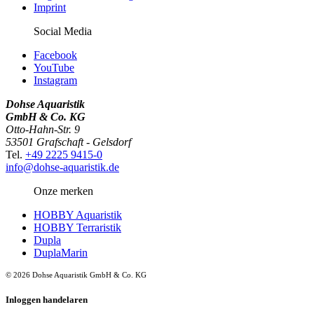
Imprint
Social Media
Facebook
YouTube
Instagram
Dohse Aquaristik
GmbH & Co. KG
Otto-Hahn-Str. 9
53501 Grafschaft - Gelsdorf
Tel.
+49 2225 9415-0
info@dohse-aquaristik.de
Onze merken
HOBBY Aquaristik
HOBBY Terraristik
Dupla
DuplaMarin
© 2026 Dohse Aquaristik GmbH & Co. KG
Inloggen handelaren