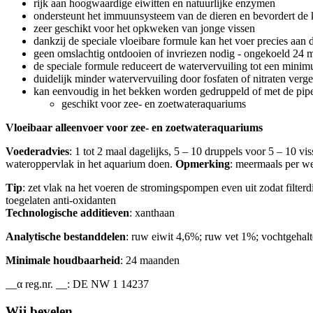
rijk aan hoogwaardige eiwitten en natuurlijke enzymen
ondersteunt het immuunsysteem van de dieren en bevordert de 
zeer geschikt voor het opkweken van jonge vissen
dankzij de speciale vloeibare formule kan het voer precies a
geen omslachtig ontdooien of invriezen nodig - ongekoeld 24
de speciale formule reduceert de watervervuiling tot een mini
duidelijk minder watervervuiling door fosfaten of nitraten ver
kan eenvoudig in het bekken worden gedruppeld of met de pipe
geschikt voor zee- en zoetwateraquariums
Vloeibaar alleenvoer voor zee- en zoetwateraquariums
Voederadvies
: 1 tot 2 maal dagelijks, 5 – 10 druppels voor 5 – 10 v
wateroppervlak in het aquarium doen.
Opmerking
: meermaals per w
Tip
: zet vlak na het voeren de stromingspompen even uit zodat filte
toegelaten anti-oxidanten
Technologische additieven
: xanthaan
Analytische bestanddelen
: ruw eiwit 4,6%; ruw vet 1%; vochtgehal
Minimale houdbaarheid
: 24 maanden
__α reg.nr. __: DE NW 1 14237
Wij bevelen