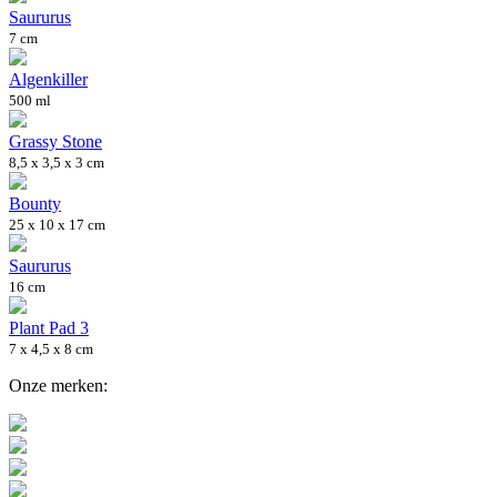
Saururus
7 cm
Algenkiller
500 ml
Grassy Stone
8,5 x 3,5 x 3 cm
Bounty
25 x 10 x 17 cm
Saururus
16 cm
Plant Pad 3
7 x 4,5 x 8 cm
Onze merken: