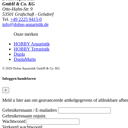
GmbH & Co. KG
Otto-Hahn-Str. 9
53501 Grafschaft - Gelsdorf
Tel.
+49 2225 9415-0
info@dohse-aquaristik.de
Onze merken
HOBBY Aquaristik
HOBBY Terraristik
Dupla
DuplaMarin
© 2026 Dohse Aquaristik GmbH & Co. KG
Inloggen handelaren
×
Meld u hier aan om geavanceerde artikelgegevens of afdrukbare afbee
Gebruikersnaam / E-mailadres
Gebruikersnaam onjuist.
Wachtwoord
Verkeerd wachtwoord.