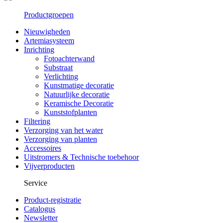
Productgroepen
Nieuwigheden
Artemiasysteem
Inrichting
Fotoachterwand
Substraat
Verlichting
Kunstmatige decoratie
Natuurlijke decoratie
Keramische Decoratie
Kunststofplanten
Filtering
Verzorging van het water
Verzorging van planten
Accessoires
Uitstromers & Technische toebehoor
Vijverproducten
Service
Product-registratie
Catalogus
Newsletter