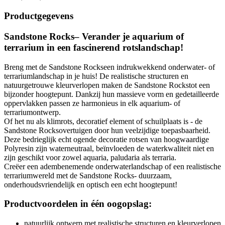
Productgegevens
Sandstone Rocks– Verander je aquarium of
terrarium in een fascinerend rotslandschap!
Breng met de Sandstone Rockseen indrukwekkend onderwater- of
terrariumlandschap in je huis! De realistische structuren en
natuurgetrouwe kleurverlopen maken de Sandstone Rockstot een
bijzonder hoogtepunt. Dankzij hun massieve vorm en gedetailleerde
oppervlakken passen ze harmonieus in elk aquarium- of
terrariumontwerp.
Of het nu als klimrots, decoratief element of schuilplaats is - de
Sandstone Rocksovertuigen door hun veelzijdige toepasbaarheid.
Deze bedrieglijk echt ogende decoratie rotsen van hoogwaardige
Polyresin zijn waterneutraal, beïnvloeden de waterkwaliteit niet en
zijn geschikt voor zowel aquaria, paludaria als terraria.
Creëer een adembenemende onderwaterlandschap of een realistische
terrariumwereld met de Sandstone Rocks- duurzaam,
onderhoudsvriendelijk en optisch een echt hoogtepunt!
Productvoordelen in één oogopslag:
natuurlijk ontwerp met realistische structuren en kleurverlopen