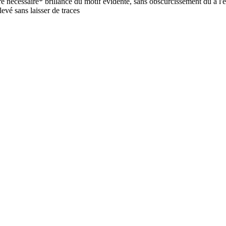
ère nécessaire* brillance du motif évidente, sans obscurcissement dû à l'es
levé sans laisser de traces