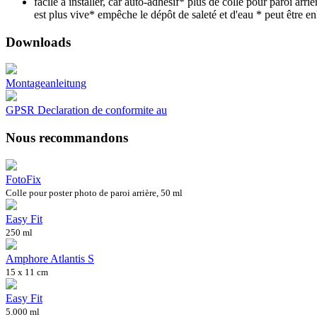
facile à installer, car auto-adhésif* plus de colle pour paroi arri
est plus vive* empêche le dépôt de saleté et d'eau * peut être en
Downloads
Montageanleitung
GPSR Declaration de conformite au
Nous recommandons
FotoFix
Colle pour poster photo de paroi arrière, 50 ml
Easy Fit
250 ml
Amphore Atlantis S
15 x 11 cm
Easy Fit
5.000 ml