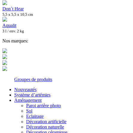
Don´t Hear
5,5 x 5,5 x 10,5 cm
Aqualit
3 l / env. 2 kg
Nos marques:
Groupes de produits
Nouveautés
Système d’artémies
Aménagement
Paroi arrière photo
Sol
Eclairage
Décoration artificielle
Décoration naturelle
Décoration céramique