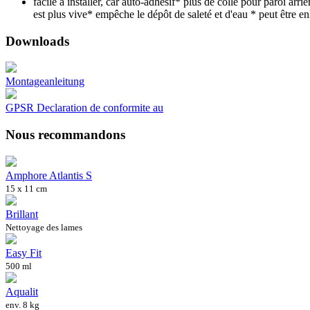
facile à installer, car auto-adhésif* plus de colle pour paroi arri
est plus vive* empêche le dépôt de saleté et d'eau * peut être en
Downloads
Montageanleitung
GPSR Declaration de conformite au
Nous recommandons
Amphore Atlantis S
15 x 11 cm
Brillant
Nettoyage des lames
Easy Fit
500 ml
Aqualit
env. 8 kg