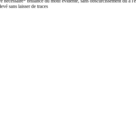
ère nécessaire* brillance du motif évidente, sans obscurcissement dû à l'es
levé sans laisser de traces