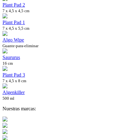
Plant Pad 2
7 x 4,5 x 4,5 cm
Plant Pad 1
7 x 4,5 x 5,5 cm
Algo Wipe
Guante-para-eliminar
Saururus
16 cm
Plant Pad 3
7 x 4,5 x 8 cm
Algenkiller
500 ml
Nuestras marcas: