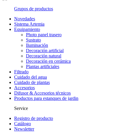
Grupos de productos
Novedades
Sistema Artemia
Equipamiento
Photo panel trasero
Sustrato
Iluminación
Decoración artificial
Decoración natural
Decoración en cerámica
Plantas artificiales
Filtrado
Cuidado del agua
Cuidado de plantas
Accesorios
Difusor & Accesorios técnicos
Productos para estanques de jardin
Service
Registro de producto
Catálogo
Newsletter