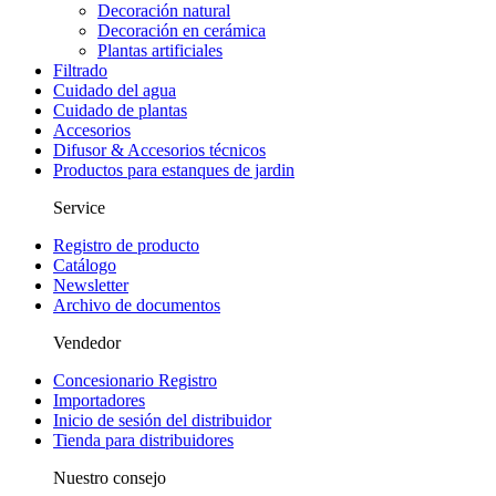
Decoración natural
Decoración en cerámica
Plantas artificiales
Filtrado
Cuidado del agua
Cuidado de plantas
Accesorios
Difusor & Accesorios técnicos
Productos para estanques de jardin
Service
Registro de producto
Catálogo
Newsletter
Archivo de documentos
Vendedor
Concesionario Registro
Importadores
Inicio de sesión del distribuidor
Tienda para distribuidores
Nuestro consejo