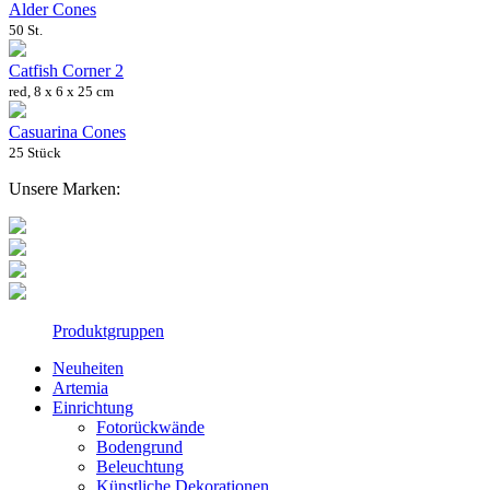
Alder Cones
50 St.
Catfish Corner 2
red, 8 x 6 x 25 cm
Casuarina Cones
25 Stück
Unsere Marken:
Produktgruppen
Neuheiten
Artemia
Einrichtung
Fotorückwände
Bodengrund
Beleuchtung
Künstliche Dekorationen