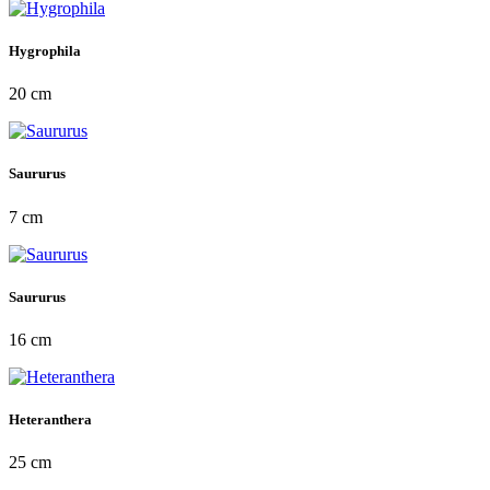
Hygrophila
20 cm
Saururus
7 cm
Saururus
16 cm
Heteranthera
25 cm