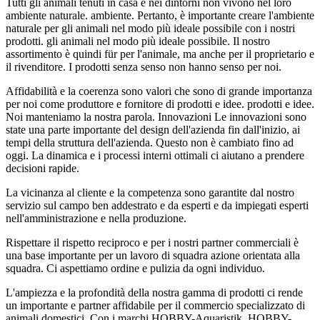
Tutti gli animali tenuti in casa e nei dintorni non vivono nel loro
ambiente naturale. ambiente. Pertanto, è importante creare l'ambiente
naturale per gli animali nel modo più ideale possibile con i nostri
prodotti. gli animali nel modo più ideale possibile. Il nostro
assortimento è quindi für per l'animale, ma anche per il proprietario e
il rivenditore. I prodotti senza senso non hanno senso per noi.
Affidabilità e la coerenza sono valori che sono di grande importanza
per noi come produttore e fornitore di prodotti e idee. prodotti e idee.
Noi manteniamo la nostra parola. Innovazioni Le innovazioni sono
state una parte importante del design dell'azienda fin dall'inizio, ai
tempi della struttura dell'azienda. Questo non è cambiato fino ad
oggi. La dinamica e i processi interni ottimali ci aiutano a prendere
decisioni rapide.
La vicinanza al cliente e la competenza sono garantite dal nostro
servizio sul campo ben addestrato e da esperti e da impiegati esperti
nell'amministrazione e nella produzione.
Rispettare il rispetto reciproco e per i nostri partner commerciali è
una base importante per un lavoro di squadra azione orientata alla
squadra. Ci aspettiamo ordine e pulizia da ogni individuo.
L'ampiezza e la profondità della nostra gamma di prodotti ci rende
un importante e partner affidabile per il commercio specializzato di
animali domestici. Con i marchi HOBBY-Aquaristik, HOBBY-