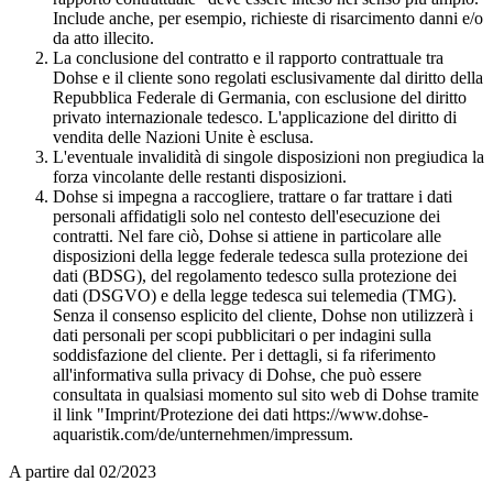
Include anche, per esempio, richieste di risarcimento danni e/o
da atto illecito.
La conclusione del contratto e il rapporto contrattuale tra
Dohse e il cliente sono regolati esclusivamente dal diritto della
Repubblica Federale di Germania, con esclusione del diritto
privato internazionale tedesco. L'applicazione del diritto di
vendita delle Nazioni Unite è esclusa.
L'eventuale invalidità di singole disposizioni non pregiudica la
forza vincolante delle restanti disposizioni.
Dohse si impegna a raccogliere, trattare o far trattare i dati
personali affidatigli solo nel contesto dell'esecuzione dei
contratti. Nel fare ciò, Dohse si attiene in particolare alle
disposizioni della legge federale tedesca sulla protezione dei
dati (BDSG), del regolamento tedesco sulla protezione dei
dati (DSGVO) e della legge tedesca sui telemedia (TMG).
Senza il consenso esplicito del cliente, Dohse non utilizzerà i
dati personali per scopi pubblicitari o per indagini sulla
soddisfazione del cliente. Per i dettagli, si fa riferimento
all'informativa sulla privacy di Dohse, che può essere
consultata in qualsiasi momento sul sito web di Dohse tramite
il link "Imprint/Protezione dei dati https://www.dohse-
aquaristik.com/de/unternehmen/impressum.
A partire dal 02/2023