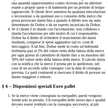
una quantità rappresentativa contro ricevuta per un ulteriore
esame a proprie spese e di trattenerla per un periodo di tempo
ragionevole. Il cliente deve astenersi da qualsiasi miscelazione
o lavorazione o da qualsiasi uso o consumo della merce che
possa provocare danni fino a quando il difetto non sia stato
determinato da Dohse o da un esperto incaricato da Dohse.
Se il cliente è in ritardo con l'accettazione, non collabora o
ritarda l'accettazione per altri motivi di cui è responsabile,
Dohse ha il diritto di richiedere il risarcimento dei danni
risultanti, comprese le spese aggiuntive (ad es. costi di
stoccaggio). A tal fine, Dohse mette in conto un'indennità
forfettaria pari al 2% del valore netto della fattura della merce
per ogni giorno di calendario di ritardo fino a un massimo del
30% del valore netto della fattura della merce. Il calcolo inizia
con la notifica che la merce è pronta per la spedizione, nel
caso di un accordo sulla consegna: con la data di consegna
prevista. Le parti contraenti si riservano il diritto di provare un
danno maggiore o minore.
§ 6 – Disposizioni speciali Euro pallet
Se la merce viene consegnata su europallet, questi vengono
forniti solo in prestito. Gli europallet dello stesso tipo e qualità
devono essere restituiti con la consegna successiva, al più