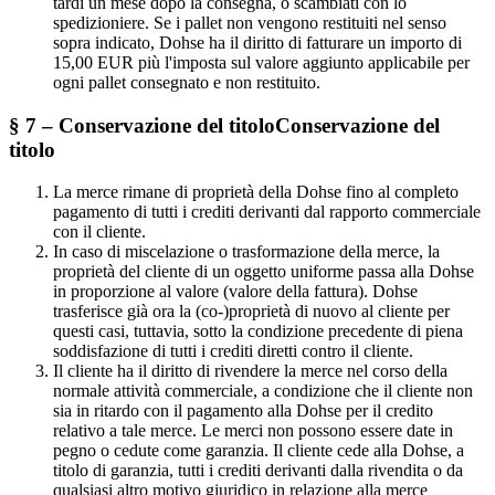
tardi un mese dopo la consegna, o scambiati con lo
spedizioniere. Se i pallet non vengono restituiti nel senso
sopra indicato, Dohse ha il diritto di fatturare un importo di
15,00 EUR più l'imposta sul valore aggiunto applicabile per
ogni pallet consegnato e non restituito.
§ 7 – Conservazione del titoloConservazione del
titolo
La merce rimane di proprietà della Dohse fino al completo
pagamento di tutti i crediti derivanti dal rapporto commerciale
con il cliente.
In caso di miscelazione o trasformazione della merce, la
proprietà del cliente di un oggetto uniforme passa alla Dohse
in proporzione al valore (valore della fattura). Dohse
trasferisce già ora la (co-)proprietà di nuovo al cliente per
questi casi, tuttavia, sotto la condizione precedente di piena
soddisfazione di tutti i crediti diretti contro il cliente.
Il cliente ha il diritto di rivendere la merce nel corso della
normale attività commerciale, a condizione che il cliente non
sia in ritardo con il pagamento alla Dohse per il credito
relativo a tale merce. Le merci non possono essere date in
pegno o cedute come garanzia. Il cliente cede alla Dohse, a
titolo di garanzia, tutti i crediti derivanti dalla rivendita o da
qualsiasi altro motivo giuridico in relazione alla merce