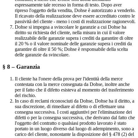
espressamente tale recesso in forma di testo. Dopo aver
ripreso l'oggetto della vendita, Dohse è autorizzato a venderlo.
Il ricavato della realizzazione deve essere accreditato contro le
passività del cliente - meno i costi di realizzazione ragionevoli.
Dohse si impegna a svincolare le garanzie a cui Dohse ha
diritto su richiesta del cliente, nella misura in cui il valore
realizzabile delle garanzie supera i crediti da garantire di oltre
il 20 % o il valore nominale delle garanzie supera i crediti da
garantire di oltre il 50 %; Dohse è responsabile della scelta
delle garanzie da svincolare.
§ 8 – Garanzia
Il cliente ha l'onere della prova per l'identità della merce
contestata con la merce consegnata da Dohse, inoltre anche
per il fatto che il difetto esisteva al momento del trasferimento
del rischio.
In caso di reclami riconosciuti da Dohse, Dohse ha il diritto, a
sua discrezione, di rimediare al difetto o di effettuare una
consegna successiva. I costi aggiuntivi per l'eliminazione dei
difetti o per la consegna successiva, che derivano dal fatto che
l'oggetto del contratto o qualsiasi prodotto lavorato è stato
portato in un luogo diverso dal luogo di adempimento, sono a
carico del cliente, nonostante la disposizione del § 478 (2) del