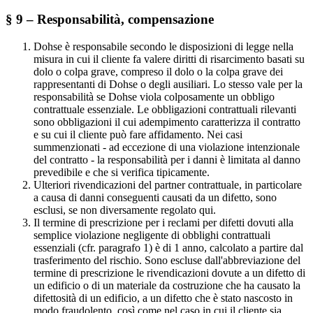
§ 9 – Responsabilità, compensazione
Dohse è responsabile secondo le disposizioni di legge nella
misura in cui il cliente fa valere diritti di risarcimento basati su
dolo o colpa grave, compreso il dolo o la colpa grave dei
rappresentanti di Dohse o degli ausiliari. Lo stesso vale per la
responsabilità se Dohse viola colposamente un obbligo
contrattuale essenziale. Le obbligazioni contrattuali rilevanti
sono obbligazioni il cui adempimento caratterizza il contratto
e su cui il cliente può fare affidamento. Nei casi
summenzionati - ad eccezione di una violazione intenzionale
del contratto - la responsabilità per i danni è limitata al danno
prevedibile e che si verifica tipicamente.
Ulteriori rivendicazioni del partner contrattuale, in particolare
a causa di danni conseguenti causati da un difetto, sono
esclusi, se non diversamente regolato qui.
Il termine di prescrizione per i reclami per difetti dovuti alla
semplice violazione negligente di obblighi contrattuali
essenziali (cfr. paragrafo 1) è di 1 anno, calcolato a partire dal
trasferimento del rischio. Sono escluse dall'abbreviazione del
termine di prescrizione le rivendicazioni dovute a un difetto di
un edificio o di un materiale da costruzione che ha causato la
difettosità di un edificio, a un difetto che è stato nascosto in
modo fraudolento, così come nel caso in cui il cliente sia