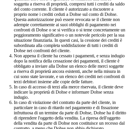
soggetta a riserva di proprietà, compresi tutti i crediti da saldo
del conto corrente. Il cliente è autorizzato a riscuotere a
proprio nome i crediti ceduti a Dohse sul conto di Dohse.
Questa autorizzazione può essere revocata se il cliente non
adempie correttamente ai suoi obblighi di pagamento nei
confronti di Dohse o se si verifica o si teme concretamente un
peggioramento significativo o un notevole pericolo per la sua
situazione finanziaria. In questi casi, la cessione dei crediti è
subordinata alla completa soddisfazione di tutti i crediti di
Dohse nei confronti del cliente.
Non appena il cliente ha cessato i pagamenti, e senza indugio
dopo la notifica della cessazione dei pagamenti, il cliente è
obbligato a inviare alla Dohse un elenco delle merci soggette
a riserva di proprietà ancora esistenti, anche nella misura in
cui sono state lavorate, e un elenco dei crediti nei confronti di
terzi debitori insieme alle copie delle fatture.
In caso di accesso di terzi alla merce riservata, il cliente deve
indicare la proprietà di Dohse e informare Dohse senza
indugio.
In caso di violazione del contratto da parte del cliente, in
particolare in caso di ritardo nel pagamento e di fissazione
infruttuosa di un termine da parte di Dohse, Dohse ha il diritto
di riprendere l'oggetto della vendita. La ripresa dell'oggetto
della vendita da parte di Dohse non costituisce un recesso dal
contratto, a meno che Dohse non abbia dichiarato