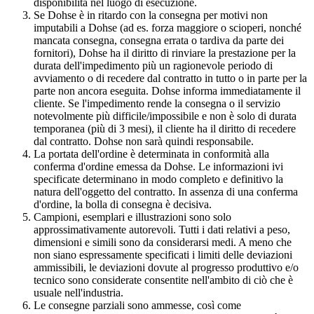
disponibilità nel luogo di esecuzione.
Se Dohse è in ritardo con la consegna per motivi non
imputabili a Dohse (ad es. forza maggiore o scioperi, nonché
mancata consegna, consegna errata o tardiva da parte dei
fornitori), Dohse ha il diritto di rinviare la prestazione per la
durata dell'impedimento più un ragionevole periodo di
avviamento o di recedere dal contratto in tutto o in parte per la
parte non ancora eseguita. Dohse informa immediatamente il
cliente. Se l'impedimento rende la consegna o il servizio
notevolmente più difficile/impossibile e non è solo di durata
temporanea (più di 3 mesi), il cliente ha il diritto di recedere
dal contratto. Dohse non sarà quindi responsabile.
La portata dell'ordine è determinata in conformità alla
conferma d'ordine emessa da Dohse. Le informazioni ivi
specificate determinano in modo completo e definitivo la
natura dell'oggetto del contratto. In assenza di una conferma
d'ordine, la bolla di consegna è decisiva.
Campioni, esemplari e illustrazioni sono solo
approssimativamente autorevoli. Tutti i dati relativi a peso,
dimensioni e simili sono da considerarsi medi. A meno che
non siano espressamente specificati i limiti delle deviazioni
ammissibili, le deviazioni dovute al progresso produttivo e/o
tecnico sono considerate consentite nell'ambito di ciò che è
usuale nell'industria.
Le consegne parziali sono ammesse, così come