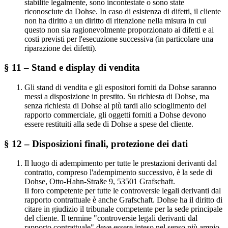
stabilite legalmente, sono incontestate o sono state
riconosciute da Dohse. In caso di esistenza di difetti, il cliente
non ha diritto a un diritto di ritenzione nella misura in cui
questo non sia ragionevolmente proporzionato ai difetti e ai
costi previsti per l'esecuzione successiva (in particolare una
riparazione dei difetti).
§ 11 – Stand e display di vendita
Gli stand di vendita e gli espositori forniti da Dohse saranno
messi a disposizione in prestito. Su richiesta di Dohse, ma
senza richiesta di Dohse al più tardi allo scioglimento del
rapporto commerciale, gli oggetti forniti a Dohse devono
essere restituiti alla sede di Dohse a spese del cliente.
§ 12 – Disposizioni finali, protezione dei dati
Il luogo di adempimento per tutte le prestazioni derivanti dal
contratto, compreso l'adempimento successivo, è la sede di
Dohse, Otto-Hahn-Straße 9, 53501 Grafschaft.
Il foro competente per tutte le controversie legali derivanti dal
rapporto contrattuale è anche Grafschaft. Dohse ha il diritto di
citare in giudizio il tribunale competente per la sede principale
del cliente. Il termine "controversie legali derivanti dal
rapporto contrattuale" deve essere inteso nel senso più ampio.