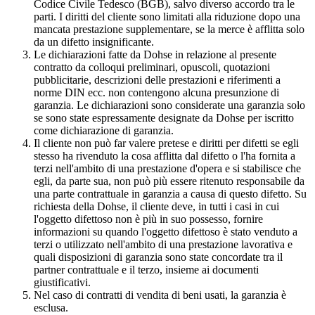
Codice Civile Tedesco (BGB), salvo diverso accordo tra le
parti. I diritti del cliente sono limitati alla riduzione dopo una
mancata prestazione supplementare, se la merce è afflitta solo
da un difetto insignificante.
Le dichiarazioni fatte da Dohse in relazione al presente
contratto da colloqui preliminari, opuscoli, quotazioni
pubblicitarie, descrizioni delle prestazioni e riferimenti a
norme DIN ecc. non contengono alcuna presunzione di
garanzia. Le dichiarazioni sono considerate una garanzia solo
se sono state espressamente designate da Dohse per iscritto
come dichiarazione di garanzia.
Il cliente non può far valere pretese e diritti per difetti se egli
stesso ha rivenduto la cosa afflitta dal difetto o l'ha fornita a
terzi nell'ambito di una prestazione d'opera e si stabilisce che
egli, da parte sua, non può più essere ritenuto responsabile da
una parte contrattuale in garanzia a causa di questo difetto. Su
richiesta della Dohse, il cliente deve, in tutti i casi in cui
l'oggetto difettoso non è più in suo possesso, fornire
informazioni su quando l'oggetto difettoso è stato venduto a
terzi o utilizzato nell'ambito di una prestazione lavorativa e
quali disposizioni di garanzia sono state concordate tra il
partner contrattuale e il terzo, insieme ai documenti
giustificativi.
Nel caso di contratti di vendita di beni usati, la garanzia è
esclusa.