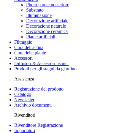
Photo parete posteriore
Substrato
Illuminazione
Decorazione artificiale
Decorazione naturale
Decorazione ceramica
Piante artificiali
Filtraggio
Cura dell'acqua
Cura delle piante
Accessori
Diffusori & Accessori tecnici
Prodotti per gli stagni da giardino
Assistenza
Registrazione del prodotto
Catalogo
Newsletter
Archivio documenti
Rivenditori
Rivenditore Registrazione
Importatori