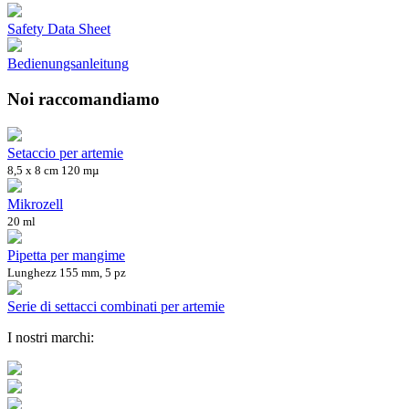
Safety Data Sheet
Bedienungsanleitung
Noi raccomandiamo
Setaccio per artemie
8,5 x 8 cm 120 mµ
Mikrozell
20 ml
Pipetta per mangime
Lunghezz 155 mm, 5 pz
Serie di settacci combinati per artemie
I nostri marchi: