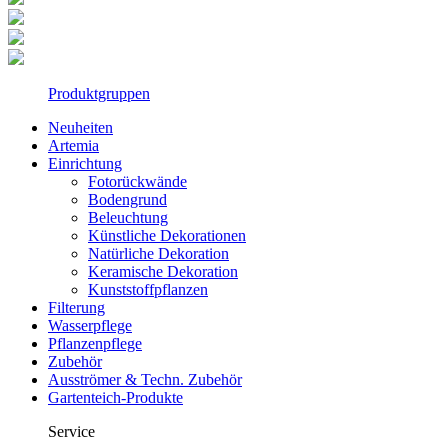
Produktgruppen
Neuheiten
Artemia
Einrichtung
Fotorückwände
Bodengrund
Beleuchtung
Künstliche Dekorationen
Natürliche Dekoration
Keramische Dekoration
Kunststoffpflanzen
Filterung
Wasserpflege
Pflanzenpflege
Zubehör
Ausströmer & Techn. Zubehör
Gartenteich-Produkte
Service