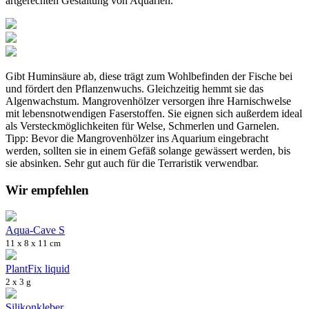
artgerechten Gestaltung von Aquarien.
Gibt Huminsäure ab, diese trägt zum Wohlbefinden der Fische bei
und fördert den Pflanzenwuchs. Gleichzeitig hemmt sie das
Algenwachstum. Mangrovenhölzer versorgen ihre Harnischwelse
mit lebensnotwendigen Faserstoffen. Sie eignen sich außerdem ideal
als Versteckmöglichkeiten für Welse, Schmerlen und Garnelen.
Tipp: Bevor die Mangrovenhölzer ins Aquarium eingebracht
werden, sollten sie in einem Gefäß solange gewässert werden, bis
sie absinken. Sehr gut auch für die Terraristik verwendbar.
Wir empfehlen
Aqua-Cave S
11 x 8 x 11 cm
PlantFix liquid
2 x 3 g
Silikonkleber