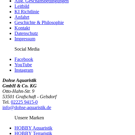
Allg. Geschäftsbedingungen
Leitbild
KI Richtlinie
Anfahrt
Geschichte & Philosophie
Kontakt
Datenschutz
Impressum
Social Media
Facebook
YouTube
Instagram
Dohse Aquaristik
GmbH & Co. KG
Otto-Hahn-Str. 9
53501 Grafschaft - Gelsdorf
Tel.
02225 9415-0
info@dohse-aquaristik.de
Unsere Marken
HOBBY Aquaristik
HOBBY Terraristik