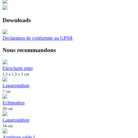
Downloads
Declaration de conformite au GPSR
Nous recommandons
Eleocharis mini
1,5 x 1,5 x 3 cm
Lagarosiphon
7 cm
Echinodrus
20 cm
Lagarosiphon
34 cm
Amphore sable L